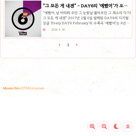
현대인의 불안과 걱정을 솔직하게 담아내어 많은 이들의 공
"그 모든 게 내겐" - DAY6의 '예뻤어'가 오랜
감을 얻었습니다. 현대인의 고민을 솔직하게 담은 가사"행복
시간 사랑받는 이유
해지고 싶은데 왜 난 점점 주저앉고 있을까?"이 한 줄의 가
"예뻤어, 날 바라봐 주던 그 눈빛날 불러주던 그 목소리 다 다
사만으로도 HAPPY가 얼마나 많은 이들의 마음을 울렸는지
그 모든 게 내겐" 2017년 2월 6일 발매된 DAY6의 디지털
알 수 있습니다. 매일 행복하고 싶지만, 현실은 그렇게 간단
싱글 ‘Every DAY6 February’의 수록곡 '예뻤어'는 6년이
하지 않다는 사실을 DAY6는 음악을 통해 진솔하게 풀어냅..
넘는 시간 동안 많은 이들의 마음속에 깊이 자리 잡으며 사랑
M.
2024. 9. 30.
받고 있는 곡입니다. 헤어진 연인을 떠올리며 함께했던 순간
의 감정을 노래한 이 곡은 그동안 많은 사람들의 공감을 얻어
왔죠. 오늘은 DAY6의 ‘예뻤어’가 오랜 시간 동안 많은 이들
1
의 플레이리스트에서 빠지지 않는 이유를 살펴보도록 하겠
습니다. DAY6의 '예뻤어' 🎤 1. 서정적인 가사와 진심 어린
보컬의 조화‘예뻤어’는 DAY6의 멤버들이 진심 어린 목소리
로 사랑했던 순간을 담담히 그려내는 가사로 많은 사람들의
마음을 사로잡았습니다. "날 바라..
Mynem Skin 2.7.3
© Armynem