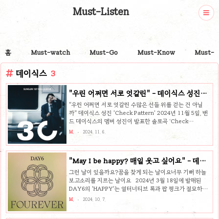
Must-Listen
홈
Must-watch
Must-Go
Must-Know
Must-P
데이식스
3
"우린 어쩌면 서로 엇갈린" - 데이식스 성진
'Check Pattern' 리뷰
"우린 어쩌면 서로 엇갈린 수많은 선들 위를 걷는 건 아닐
까" 데이식스 성진 'Check Pattern' 2024년 11월 5일, 밴
드 데이식스의 멤버 성진이 발표한 솔로곡 ‘Check
Pattern(체크 패턴)’은 만남과 이별, 그리고 후회로 이어지
M.
2024. 11. 6.
는 인생의 복잡한 감정을 ‘체크 패턴’이라는 흥미로운 비유로
풀어낸 감성 발라드입니다. 피아노 선율로 시작해 기타와 베
이스, 드럼이 차례로 얹혀지며 곡이 하나의 큰 그림으로 완성
"May I be happy? 매일 웃고 싶어요" - 데이
되는 전개는 듣는 이의 몰입감을 높입니다. 성진은 이번 곡에
식스(DAY6) 'HAPPY' 리뷰
서 자신의 보컬로 감정을 섬세하게 전하며, 인연에 대한 생각
그런 날이 있을까요?꿈을 찾게 되는 날이요너무 기뻐 하늘
과 희망을 노래합니다. ‘Check Pattern’이 그려내는 인생의
보고소리를 지르는 날이요 2024년 3월 18일에 발매된
조각들‘Check Pattern’은 마치 평행선을 걷듯 반복되는 만
DAY6의 'HAPPY'는 얼터너티브 록과 팝 펑크가 절묘하게
남과 헤어짐을 ‘체크 패턴’이라..
조화를 이루며, 청자에게 따뜻하지만 슬픈 울림을 전하는 곡
M.
2024. 10. 7.
입니다. 앨범 Fourever의 수록곡으로 타이틀곡은 아니었지
만, 'HAPPY'는 그 자체로 많은 사랑을 받고 있습니다. 특히