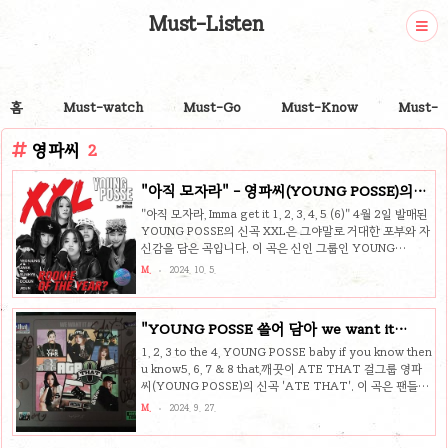
Must-Listen
홈
Must-watch
Must-Go
Must-Know
Must-P
영파씨
2
"아직 모자라" - 영파씨(YOUNG POSSE)의
'XXL' 추천합니다
"아직 모자라, Imma get it 1, 2, 3, 4, 5 (6)" 4월 2일 발매된
YOUNG POSSE의 신곡 XXL은 그야말로 거대한 포부와 자
신감을 담은 곡입니다. 이 곡은 신인 그룹인 YOUNG
POSSE가 스스로의 한계를 뛰어넘고 더 큰 무대로 나아가고
M.
2024. 10. 5.
자 하는 열망을 담아냈습니다. 신인임에도 불구하고, 그들의
당찬 메시지와 유니크한 사운드는 음악 팬들에게 큰 인상을
남깁니다. XXL은 단순한 노래 그 이상으로, 자신의 가능성을
"YOUNG POSSE 쓸어 담아 we want it
믿고 계속해서 도전하는 이들에게 강력한 영감을 줄 수 있는
more5" - 영파씨의 'ATE THAT' 리뷰
곡입니다. "아직 모자라, Imma get it 1, 2, 3, 4, 5 (6)"곡의
1, 2, 3 to the 4, YOUNG POSSE baby if you know then
시작부터 강렬한 가사와 함께 이어지는 비트는 단번에 귀를
u know5, 6, 7 & 8 that,깨끗이 ATE THAT 걸그룹 영파
사로잡습니다. 가사는 자신감 넘치는 메시지와 함께 더 큰
씨(YOUNG POSSE)의 신곡 'ATE THAT'. 이 곡은 팬들의
무대로 ..
열광적인 반응에 힘입어 완성된, 그야말로 "찢었다!"라는 표
M.
2024. 9. 27.
현에 걸맞은 곡입니다. 거침없는 자신감과 힙한 에너지가 가
득 담긴 이 노래는 캘리포니아의 지펑크 사운드를 배경으로,