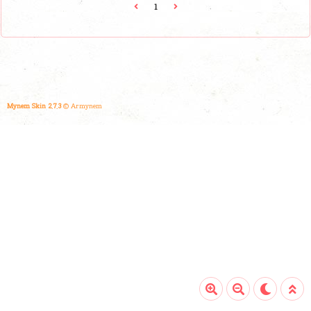
다섯 소녀들의 당당함을 그대로 담아냈습니다.🎶 "1, 2, 3 to
1
the 4, YOUNG POSSE baby if you know then u know
/ 5, 6, 7 & 8 that, 깨끗이 ATE THAT" 🎶영파씨만의 파
워풀한 에너지가 느껴지는 가사와 멤버들의 독특한 보컬 매
력은 듣는..
Mynem Skin 2.7.3
© Armynem